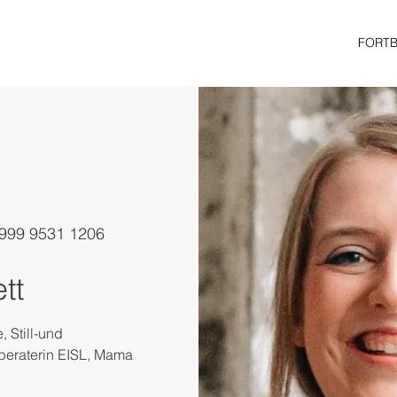
FORT
 999 9531 1206
tt
 Still-und
lberaterin EISL, Mama