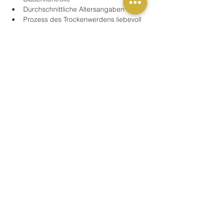
Durchschnittliche Altersangaben
Prozess des Trockenwerdens liebevoll 
begleiten
Mehr anzeigen
Buchung
Verkauf beendet
Tickettyp
Schulung / Fortbildung
Preis
49,00 €
MwSt. inbegriffen