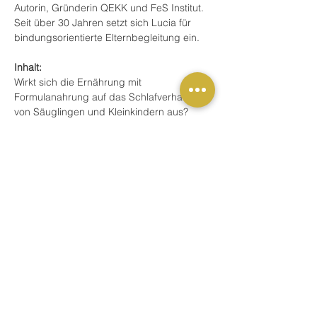
Autorin, Gründerin QEKK und FeS Institut. 
Seit über 30 Jahren setzt sich Lucia für 
bindungsorientierte Elternbegleitung ein.
Inhalt: 
Wirkt sich die Ernährung mit 
Formulanahrung auf das Schlafverhalten 
von Säuglingen und Kleinkindern aus? 
In diesem Fachseminar betrachten wir den 
Zusammenhang zwischen 
Flaschennahrung und Schlafentwicklung 
im Alter von 0 bis etwa 3 Jahren.
Wie lange braucht ein Kind nachts 
noch Flaschennahrung – welche 
Spannweiten gelten als 
entwicklungsangemessen?
Mehr anzeigen