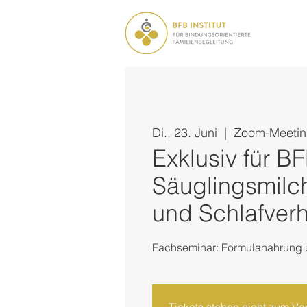
Di., 23. Juni
  |  
Zoom-Meeti
Exklusiv für B
Säuglingsmilc
und Schlafverh
Fachseminar: Formulanahrung 