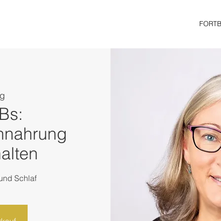
FORT
ng
FBs:
hnahrung
alten
und Schlaf