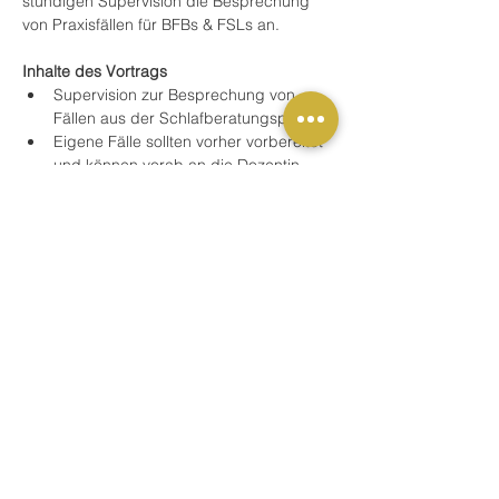
stündigen Supervision die Besprechung 
von Praxisfällen für BFBs & FSLs an. 
Inhalte des Vortrags
Supervision zur Besprechung von 
Fällen aus der Schlafberatungspraxis.
Eigene Fälle sollten vorher vorbereitet 
und können vorab an die Dozentin 
gesendet werden (kurze 
Beschreibung des Problems). Die E-
Mail-Adresse lautet: 
caroline.bechmann@bfb-institut.de
Weitere Informationen
Mehr anzeigen
Kostenlos anmelden