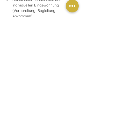
individuellen Eingewöhnung 
(Vorbereitung, Begleitung, 
Ankommen).
Beziehungsdreieck: Eltern, 
Erzieher*innen, Kind
Mehr anzeigen
Buchung
Verkauf beendet
Tickettyp
Vortrag / Fortbildung
Preis
59,00 €