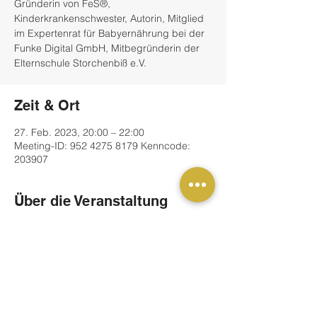
Gründerin von FeS®,
Kinderkrankenschwester, Autorin, Mitglied
im Expertenrat für Babyernährung bei der
Funke Digital GmbH, Mitbegründerin der
Elternschule Storchenbiß e.V.
Zeit & Ort
27. Feb. 2023, 20:00 – 22:00
Meeting-ID: 952 4275 8179 Kenncode:
203907
Über die Veranstaltung
Sie arbeitet grundsätzlich WHO-Kodex-
konform. Für unsere Teilnehmerinnen hält 
sie einen Vortrag mit dem Titel 
„Grundwissen für Eltern rund um Formula 
ernährte Säuglinge“.