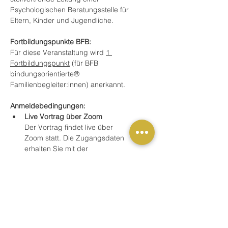
Psychologischen Beratungsstelle für 
Eltern, Kinder und Jugendliche.
Fortbildungspunkte BFB:
Für diese Veranstaltung wird 
1 
Fortbildungspunkt
 (für BFB 
bindungsorientierte® 
Familienbegleiter:innen) anerkannt.
Anmeldebedingungen:
Live Vortrag über Zoom 
Der Vortrag findet live über 
Zoom statt. Die Zugangsdaten 
erhalten Sie mit der 
Anmeldebestätigung per eMail 
unmittelbar nach Ihrer Anmeldung.  Es 
besteht die Möglichkeit des 
Austauschs mit dem/der Dozent:in. Sie 
dürfen jederzeit Bild und Ton 
ausschalten, wenn Sie kurz den Platz 
verlassen möchten. 