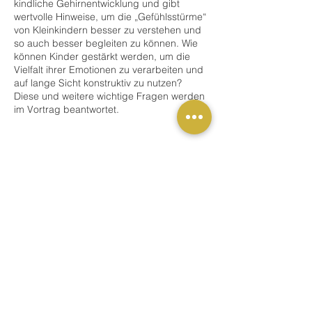
kindliche Gehirnentwicklung und gibt
wertvolle Hinweise, um die „Gefühlsstürme“
von Kleinkindern besser zu verstehen und
so auch besser begleiten zu können. Wie
können Kinder gestärkt werden, um die
Vielfalt ihrer Emotionen zu verarbeiten und
auf lange Sicht konstruktiv zu nutzen?
Diese und weitere wichtige Fragen werden
im Vortrag beantwortet.
Danijela Klich
ist Lehrerin, Gründerin von
„Mit Herz und Hirn“, freiberufliche
Buchung
Referentin für Eltern und
PädagogInnen, Musikpädagogin und
Mutter zweier Kinder.
Verkauf beendet
Fortbildungspunkte BFB:
Tickettyp
Für diese Veranstaltung wird
1
Schulung / Fortbildung
Fortbildungspunkt
(für BFB
Bindungsorientierte
Preis
Familienbegleiter:innen) anerkannt.
49,00 €
Anmeldebedingungen:
MwSt. inbegriffen