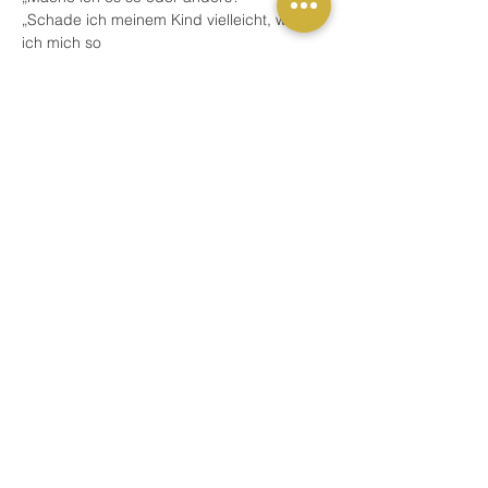
„Schade ich meinem Kind vielleicht, wenn 
ich mich so
entscheide?“
Mehr anzeigen
Buchung
Verkauf beendet
Tickettyp
Schulung / Fortbildung
Preis
59,00 €
MwSt. inbegriffen