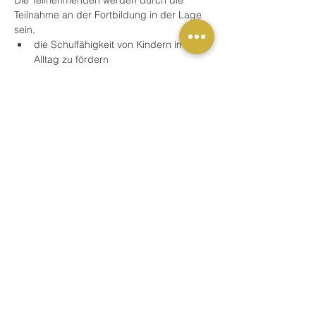
Die Teilnehmenden werden durch die 
Teilnahme an der Fortbildung in der Lage 
sein,
die Schulfähigkeit von Kindern im 
Alltag zu fördern
Kinder auf der emotionalen Ebene auf 
die Schule vorzubereiten
Mehr anzeigen
Buchung
Verkauf beendet
Tickettyp
Schulung / Fortbildung
Preis
59,00 €