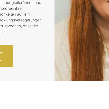
ilienbegleiter*innen und
nordnen ihrer
chkeiten auf, ein
wicklungsverzögerungen
nzusprechen, dass die
en.
en
n