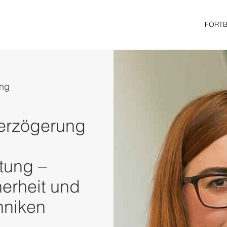
FORT
ng
erzögerung
tung –
erheit und
hniken