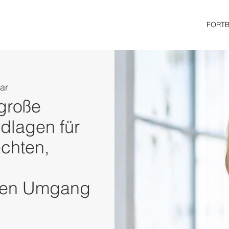
FORT
ar
 große
dlagen für
chten,
chen Umgang