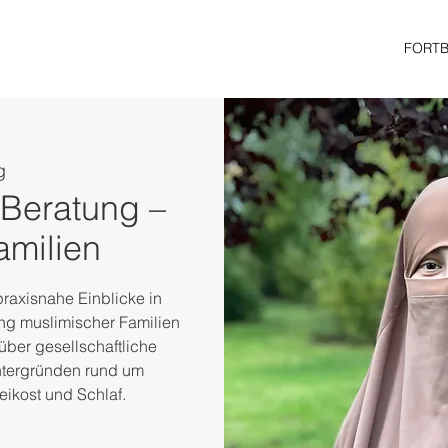
FORT
g
 Beratung –
amilien
praxisnahe Einblicke in
tung muslimischer Familien
über gesellschaftliche
intergründen rund um
eikost und Schlaf.