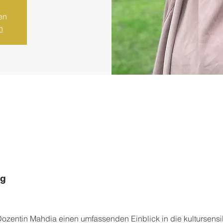
en
n
ng
Dozentin Mahdia einen umfassenden Einblick in die kultursensibl