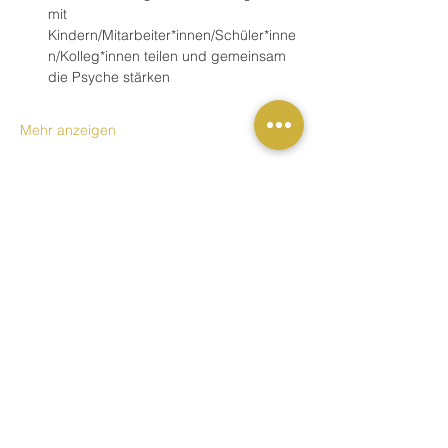
mit 
Kindern/Mitarbeiter*innen/Schüler*inne
n/Kolleg*innen teilen und gemeinsam 
die Psyche stärken
Mehr anzeigen
Buchung
Tickettyp
Schulung / Fortbildung
Preis
59,00 €
MwSt. inbegriffen
Anzahl