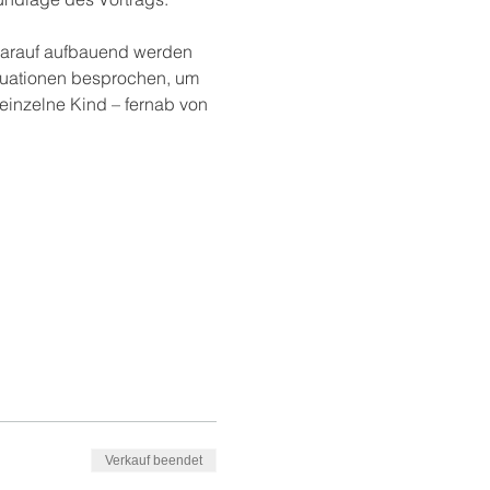
 Darauf aufbauend werden 
tuationen besprochen, um 
 einzelne Kind – fernab von 
Verkauf beendet