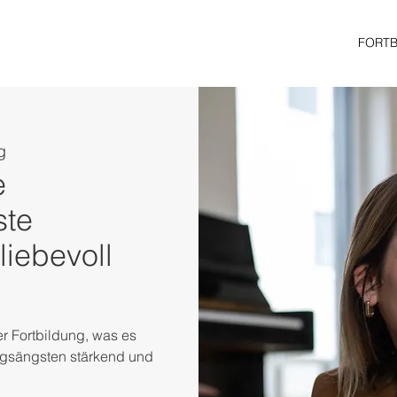
FORT
g
e
ste
liebevoll
ser Fortbildung, was es
ngsängsten stärkend und