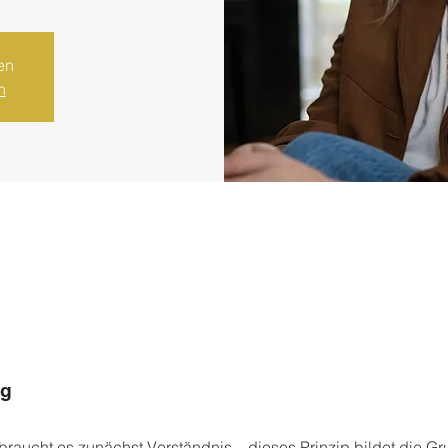
en
n
ng
raucht es zunächst Verständnis – dieses Prinzip bildet die Gr