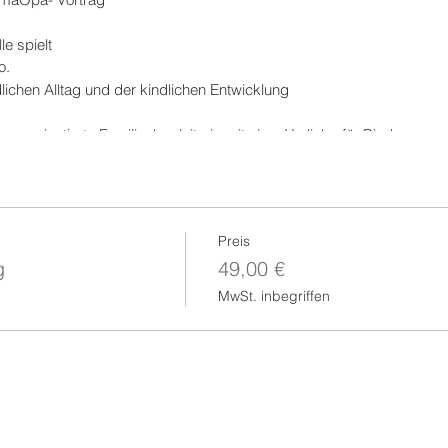
le spielt
o.
ichen Alltag und der kindlichen Entwicklung
ungsorientierte Familienbegleiterin mit einer Vorliebe für Bindung so
1 Fortbildungspunkt
(für BFB Bindungsorientierte Familienbegleiter:in
Preis
g
49,00 €
MwSt. inbegriffen
Der Vortrag findet live über Zoom statt. Die Zugangsdaten erhalten S
 eMail unmittelbar nach Ihrer Anmeldung. Es besteht die Möglichke
dürfen jederzeit Bild und Ton ausschalten, wenn Sie kurz den Platz 
an den Vortrag wird ein Handout zur Verfügung gestellt.
 bei der Anmeldung per Paypal.
 automatisch per eMail eine Rechnung mit ausgewiesener Umsatzsteu
g
Wir behalten uns vor, den Vortag abzusagen, sollte eine gewisse M