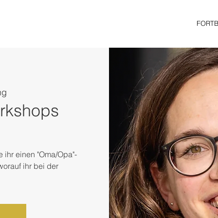
FORT
ng
rkshops
e ihr einen "Oma/Opa"-
orauf ihr bei der