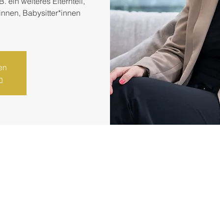
 ein weiteres Elternteil,
innen, Babysitter*innen
en
n