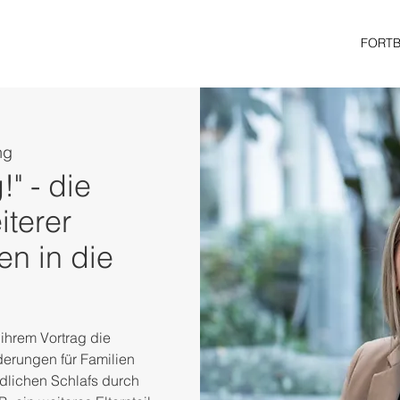
FORT
ng
" - die
terer
n in die
ihrem Vortrag die
erungen für Familien
dlichen Schlafs durch