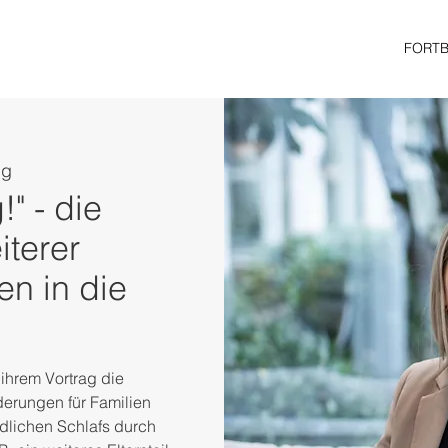
FORT
ng
" - die
terer
n in die
ihrem Vortrag die
erungen für Familien
dlichen Schlafs durch