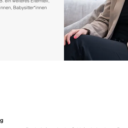
 ein weiteres Elternteil,
innen, Babysitter*innen
ng