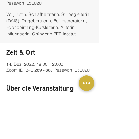
Passwort: 656020
Volljuristin, Schlafberaterin, Stillbegleiterin
(DAIS), Trageberaterin, Beikostberaterin,
Hypnobirthing-Kursleiterin, Autorin,
Influencerin, Gründerin BFB Institut
Zeit & Ort
14. Dez. 2022, 18:00 – 20:00
Zoom ID: 346 289 4867 Passwort: 656020
Über die Veranstaltung
In Dominique's Vortrag werden
unterschiedliche typische Fallgestaltungen
aus der Schlafberatung besprochen,
Schlafprotokolle angeschaut und noch
einmal das Vorgehen in einer
Schlafberatung genau besprochen.