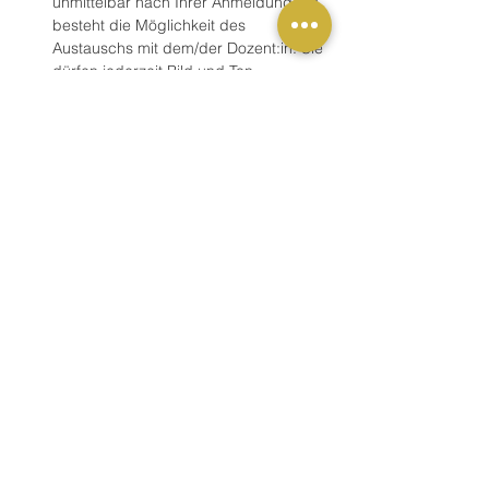
unmittelbar nach Ihrer Anmeldung. Es 
besteht die Möglichkeit des 
Austauschs mit dem/der Dozent:in. Sie 
dürfen jederzeit Bild und Ton 
ausschalten, wenn Sie kurz den Platz 
verlassen möchten. 
Mehr anzeigen
Buchung
Verkauf beendet
Tickettyp
Schulung / Fortbildung
Preis
49,00 €
MwSt. inbegriffen