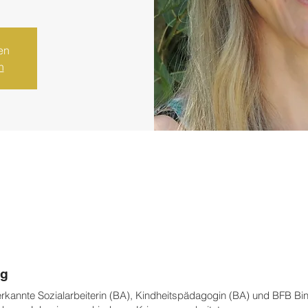
en
n
ng
nerkannte Sozialarbeiterin (BA), Kindheitspädagogin (BA) und BFB Bi