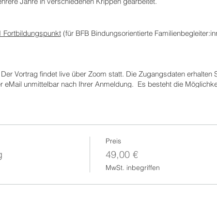
ehrere Jahre in verschiedenen Krippen gearbeitet.
1 Fortbildungspunkt
(für BFB Bindungsorientierte Familienbegleiter:i
m
Der Vortrag findet live über Zoom statt. Die Zugangsdaten erhalten S
 eMail unmittelbar nach Ihrer Anmeldung. Es besteht die Möglichke
dürfen jederzeit Bild und Ton ausschalten, wenn Sie kurz den Platz 
eichnet und im Anschluss für 4 Wochen zur Verfügung gestellt.
n bei der Anmeldung per Paypal.
 automatisch per eMail eine Rechnung mit ausgewiesener Umsatzsteu
g
Wir behalten uns vor, den Vortag abzusagen, sollte eine gewisse M
Preis
s der Fall, informieren wir Sie frühestmöglich und erstatten Ihnen selb
g
49,00 €
ortrag stornieren wollen, ist das bis 3 Werktage vor dem Vortrag kost
MwSt. inbegriffen
g und Handout
Etwa 3-5 Werktage nach dem Vortrag erhalten Sie ei
er/die Dozent:in ein Handout ausgeben, erhalten Sie dieses ebenfalls