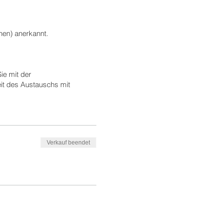
nnen) anerkannt.
ie mit der
it des Austauschs mit
verlassen möchten.
er.
indestteilnehmerzahl nicht
Verkauf beendet
stverständlich den vollen
enfrei möglich. Der Preis wird
ne Teilnahmebescheinigung als
 als PDF per eMail.