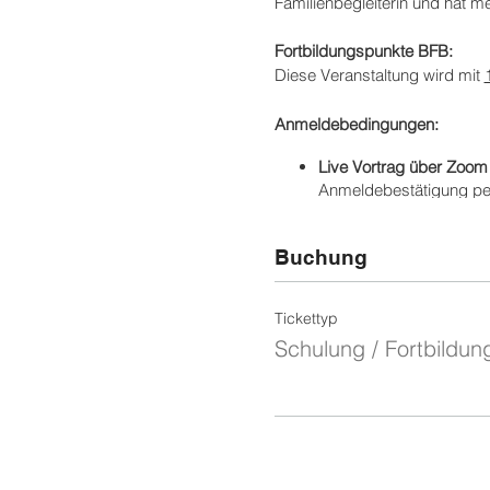
Familienbegleiterin und hat m
Fortbildungspunkte BFB:
Diese Veranstaltung wird mit
Anmeldebedingungen:
Live Vortrag über Zoo
Anmeldebestätigung per
dem/der Dozent:in. Sie 
Der Vortrag wird aufgez
Buchung
Bezahlung
Sie bezahle
Rechnung
Sie erhalten
Kursausfall / Stornierun
Tickettyp
erreicht werden. Ist die
Schulung / Fortbildun
Preis. Sollten Sie den V
dann erstattet.
Teilnahmebescheinigun
PDF per eMail. Sollte d