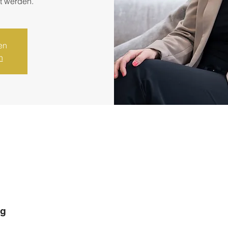
t werden.
en
n
ng