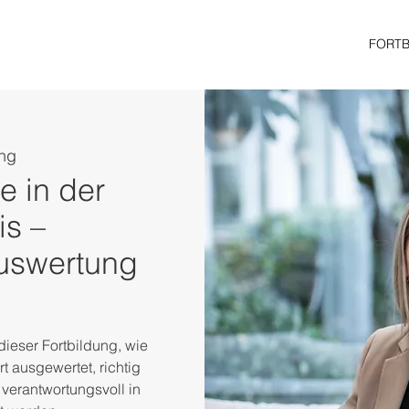
FORT
ng
e in der
is –
uswertung
dieser Fortbildung, wie
rt ausgewertet, richtig
 verantwortungsvoll in