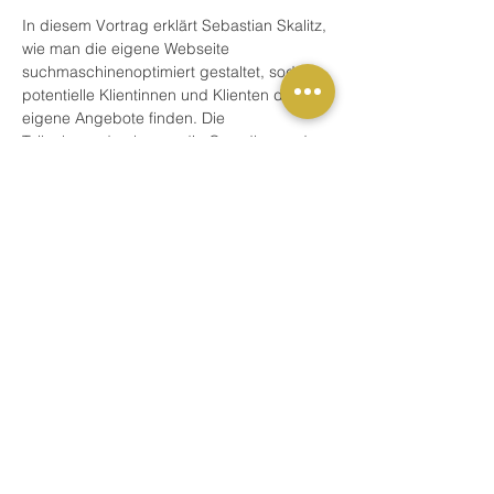
In diesem Vortrag erklärt Sebastian Skalitz, 
wie man die eigene Webseite 
suchmaschinenoptimiert gestaltet, sodass 
potentielle Klientinnen und Klienten das 
eigene Angebote finden. Die 
Teilnehmenden lernen die Grundlagen der 
Suchmaschinenoptimierung (SEO) und 
wie sie in einfachen Schritten und mit 
begrenztem Zeitaufwand dafür sorgen, 
dass ihre Webseite gefunden wird.
Sebastian Skalitz
 arbeitet als Freier Texter, 
ist Buchautor und hat erfolgreich mehrere 
Webprojekte umgesetzt. Zuvor war er 
unter anderem für 8 Jahre Projektmanager 
für Digitale Kommunikation an der 
Friedrich-Schiller-Universität Jena. 
Fortbildungspunkte:
  Diese Veranstaltung 
wird mit folgenden Fortbildungspunkten 
anerkannt: