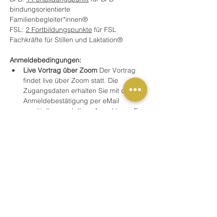
bindungsorientierte 
Familienbegleiter*innen® 
FSL: 
2 Fortbildungspunkte
 für FSL 
Fachkräfte für Stillen und Laktation®
Anmeldebedingungen:
Live Vortrag über Zoom
 Der Vortrag 
findet live über Zoom statt. Die 
Zugangsdaten erhalten Sie mit der 
Anmeldebestätigung per eMail 
unmittelbar nach Ihrer Anmeldung. Es 
besteht die Möglichkeit des 
Austauschs mit dem/der Dozent:in. Sie 
dürfen jederzeit Bild und Ton 
ausschalten, wenn Sie kurz den Platz 
verlassen möchten.
Mehr anzeigen
Buchung