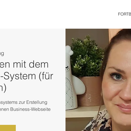
FORT
ng
len mit dem
-System (für
n)
ystems zur Erstellung
genen Business-Webseite