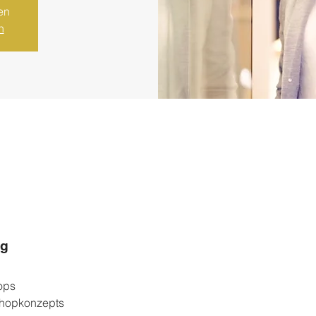
en
n
ng
ops
shopkonzepts