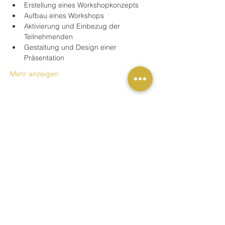
Erstellung eines Workshopkonzepts
Aufbau eines Workshops
Aktivierung und Einbezug der 
Teilnehmenden
Gestaltung und Design einer 
Präsentation
Mehr anzeigen
Buchung
Verkauf beendet
Tickettyp
Schulung / Fortbildung
Preis
59,00 €
MwSt. inbegriffen