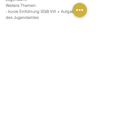
Weitere Themen:
- kurze Einführung SGB VIII + Aufgaben 
des Jugendamtes
- Angebote außerhalb der HzE / Frühe 
Hilfen
- Hilfen zur Erziehung, v.a. ambulante Hilfen
Mehr anzeigen
Buchung
Verkauf beendet
Tickettyp
Schulung / Fortbildung
Preis
59,00 €
MwSt. inbegriffen